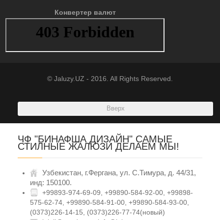
Конвертер валют
© Jaluzy.UZ - 2016. All Rights Reserved.
Вверх
ЧФ "БИНАФША ДИЗАЙН" САМЫЕ
СТИЛНЫЕ ЖАЛЮЗИ ДЕЛАЕМ МЫ!
Узбекистан, г.Фергана, ул. С.Тимура, д. 44/31,
инд: 150100.
+99893-974-69-09, +99890-584-92-00, +99898-
575-62-74, +99890-584-91-00, +99890-584-93-00,
(0373)226-14-15, (0373)226-77-74(новый)