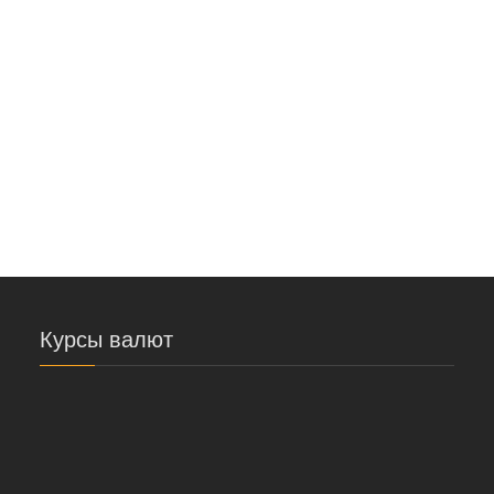
elementum tincidunt, sodales id enim. Morbi
pretium, sem non condimentum dapibus, quam
justo commodo velit, nec ultricies nunc ipsum sit
amet velit.
Авторизуйтесь, чтобы получить возможность
оставлять комментарии
Курсы валют